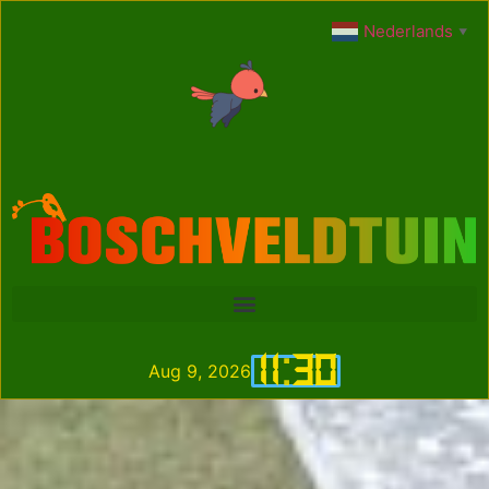
Nederlands
▼
11
:
30
Aug 9, 2026