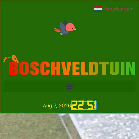
Nederlands
▼
22
:
51
Aug 7, 2026