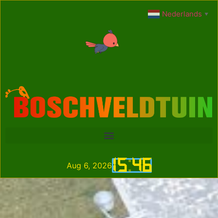
Nederlands
▼
15
:
46
Aug 6, 2026