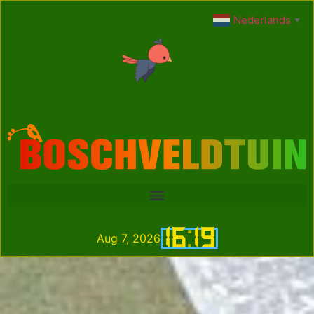
Nederlands
▼
16
:
19
Aug 7, 2026