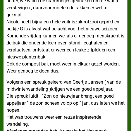
netter, we willen de stammetjes gebruiken om de wal te
verstevigen , daarvoor moeten de takken er wel af
geknipt.
Nicole heeft bijna een hele vuilniszak rotzooi geprikt en
perkje G is alvast wat belucht voor het nieuwe seizoen.
Komende vrijdag kunnen we, als er genoeg menskracht is
de bak die onder de leemoven stond ,leeghalen en
verplaatsen, ontstaat er weer een leuke zitplek en een
nieuwe plantenbak.
Ook de compost bak moet weer in elkaar gezet worden.
Weer genoeg te doen dus.
Volgens een spreuk geleerd van Geertje Jansen ( van de
midwinterwandeling )krijgen we een goed appeljaar.
Die spreuk luidt : “Zon op nieuwjaar brengt een goed
appeljaar ” de zon scheen volop op 1jan. dus laten we het
hopen.
Het was trouwens weer een reuze inspirerende
wandeling.