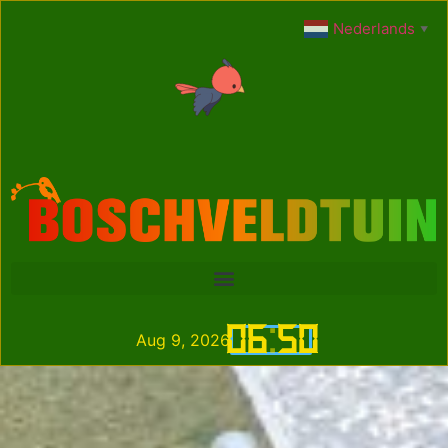
Nederlands
▼
06
:
50
Aug 9, 2026