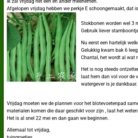
Ik zal vrijdag het een en ander meenemen.
Afgelopen vrijdag hebben we perkje E schoongemaakt, dat is 
Stokbonen worden wel 3 met
Gebruik liever stamboontjes
Nu eerst een hartelijk wel
Gelukkig kwam bak 6 leeg, 
Chantal, het wordt al wat
Het is nog steeds ontzette
laat hem dan vol voor de v
watergever is je dankbaar.
Vrijdag moeten we de plannen voor het blotevoetenpad same
materialen komen die daar geschikt voor zijn , laat het weten!
Het is al snel 22 mei en dan gaan we beginnen.
Allemaal tot vrijdag,
tuingroetjes,