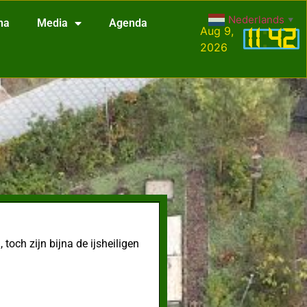
Nederlands
▼
na
Media
Agenda
Aug 9,
11
:
42
2026
toch zijn bijna de ijsheiligen