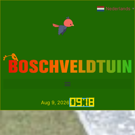
Nederlands
▼
09
:
18
Aug 9, 2026