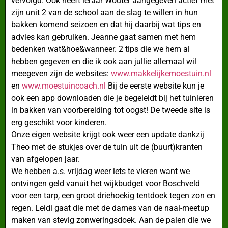
vervolgd. Ook heeft leraar Wouter aangegeven actief met
zijn unit 2 van de school aan de slag te willen in hun
bakken komend seizoen en dat hij daarbij wat tips en
advies kan gebruiken. Jeanne gaat samen met hem
bedenken wat&hoe&wanneer. 2 tips die we hem al
hebben gegeven en die ik ook aan jullie allemaal wil
meegeven zijn de websites:
www.makkelijkemoestuin.nl
en
www.moestuincoach.nl
Bij de eerste website kun je
ook een app downloaden die je begeleidt bij het tuinieren
in bakken van voorbereiding tot oogst! De tweede site is
erg geschikt voor kinderen.
Onze eigen website krijgt ook weer een update dankzij
Theo met de stukjes over de tuin uit de (buurt)kranten
van afgelopen jaar.
We hebben a.s. vrijdag weer iets te vieren want we
ontvingen geld vanuit het wijkbudget voor Boschveld
voor een tarp, een groot driehoekig tentdoek tegen zon en
regen. Leidi gaat die met de dames van de naai-meetup
maken van stevig zonweringsdoek. Aan de palen die we