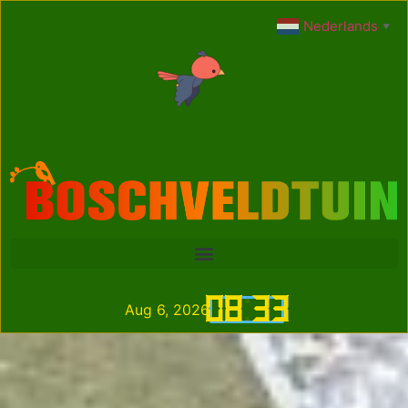
Nederlands
▼
08
:
33
Aug 6, 2026