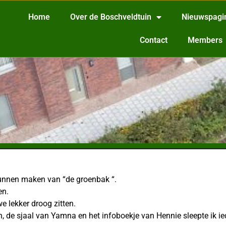
Home
Over de Boschveldtuin
Nieuwspagi
Contact
Members
kunnen maken van “de groenbak “.
en.
e lekker droog zitten.
e sjaal van Yamna en het infoboekje van Hennie sleepte ik ied