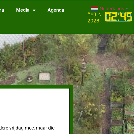
Nederlands
▼
na
Media
Agenda
Aug 7,
02
:
45
2026
ere vrijdag mee, maar die