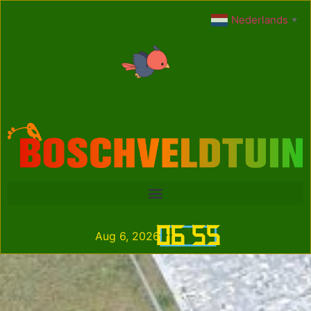
Nederlands
▼
06
:
55
Aug 6, 2026