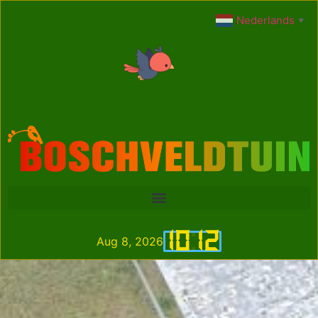
Nederlands
▼
10
:
12
Aug 8, 2026