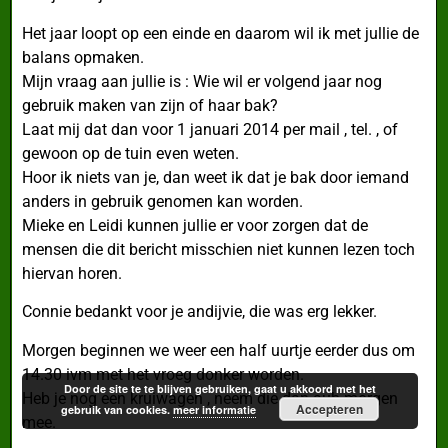
Het jaar loopt op een einde en daarom wil ik met jullie de
balans opmaken.
Mijn vraag aan jullie is : Wie wil er volgend jaar nog
gebruik maken van zijn of haar bak?
Laat mij dat dan voor 1 januari 2014 per mail , tel. , of
gewoon op de tuin even weten.
Hoor ik niets van je, dan weet ik dat je bak door iemand
anders in gebruik genomen kan worden.
Mieke en Leidi kunnen jullie er voor zorgen dat de
mensen die dit bericht misschien niet kunnen lezen toch
hiervan horen.
Connie bedankt voor je andijvie, die was erg lekker.
Morgen beginnen we weer een half uurtje eerder dus om
14.30 ivm met het vroeg donker worden.
Door de site te te blijven gebruiken, gaat u akkoord met het
Heb je nog een kruiwagen , neem die dan aub morgen
Accepteren
gebruik van cookies.
meer informatie
mee.