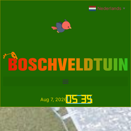
Nederlands
▼
05
:
35
Aug 7, 2026