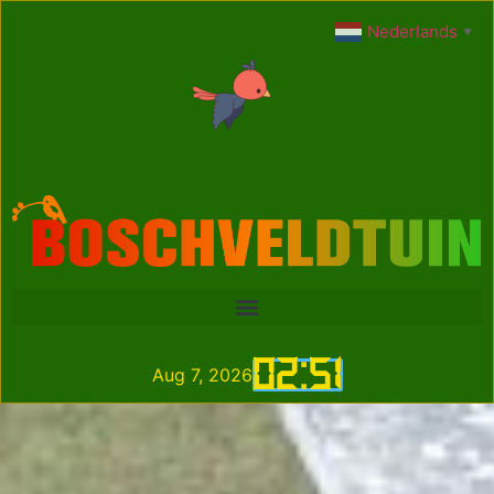
Nederlands
▼
02
:
51
Aug 7, 2026