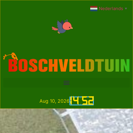
Nederlands
▼
14
:
52
Aug 10, 2026