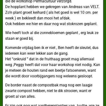
die de workshop Permacultuur verzorgd.
De hopplant hebben we gekregen van Andreas van VELT.
Zo’n plant groeit keihard ( als het goed is wel 10 cm. per
week ) en bekleedt dan mooi het afdak.
Ook hebben we hier en daar nog wat stokrozen geplant.
Wie heeft toch al die zonnebloemen geplant , erg leuk ze
staan er goed bij.
Komende vrijdag ben ik er niet , Ben heeft de sleutel, dus
iedereen kan weer lekker aan de gang.
Het “onkruid ” dat in de fruithaag groeit mag allemaal
weg ,Peggy heeft dat voor haar workshop niet nodig. Kan
je meteen de houten rand een beetje fatsoeneren, want
die wordt door voorbijgangers nog weleens gesloopt.
De border naast de compostbak mag nog een laagje
zwarte compost hebben, niet te dik strooien, want er
groeit al van alles.
Er zijn ook nog wat aardbeienplantjes van Juultje, wie ze