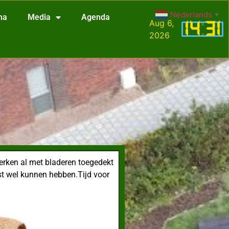
Nederlands
▼
na
Media
Agenda
Aug 6,
14
:
31
2026
erken al met bladeren toegedekt
ist wel kunnen hebben.Tijd voor