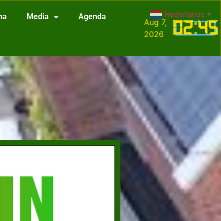
Nederlands
▼
na
Media
Agenda
Aug 7,
02
:
45
2026