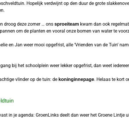
schveldtuin. Hopelijk verdwijnt op den duur de grote slakkenover
en.
n droog deze zomer … ons
kwam dan ook regelmatig
sproeiteam
espannen om de planten en vooral onze bomen van water te voorz
elie en Jan weer mooi opgefrist, alle ‘Vrienden van de Tuin’ nam
gang bij het schoolplein weer lekker opgefrist, dan weet iedereen
chtige vlinder op de tuin: de
. Helaas te kort 
koninginnepage
ldtuin
ast in je agenda: GroenLinks deelt dan weer het Groene Lintje u