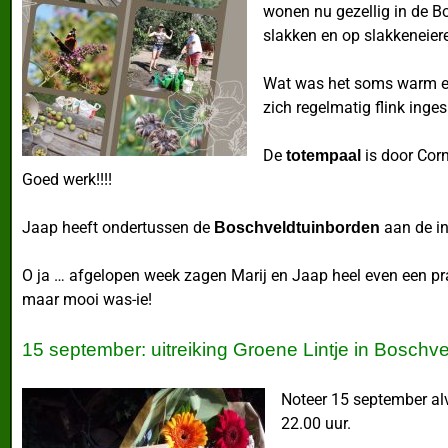
wonen nu gezellig in de Bo
slakken en op slakkeneier
Wat was het soms warm e
zich regelmatig flink ing
De
is door Corn
totempaal
Goed werk!!!!
Jaap heeft ondertussen de
aan de in
Boschveldtuinborden
O ja … afgelopen week zagen Marij en Jaap heel even een pra
maar mooi was-ie!
15 september: uitreiking Groene Lintje in Boschve
Noteer 15 september alv
22.00 uur.