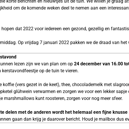
ele korte berichten en nieuwtjes uit de tuin. We willen je graag a
elijkheid om de komende weken deel te nemen aan een interessan
en hopen dat 2022 voor iedereen een gezond, gezellig en fantast
middag. Op vrijdag 7 januari 2022 pakken we de draad van het w
erstavond
 kunnen lezen zijn we van plan om op
24 december van 16.00 tot
m kerstavondfeestje op de tuin te vieren.
offie (vers gezet in de keet), thee, chocolademelk met slagroom
oepketel glühwein verwarmen en zorgen we voor een lekker sapje o
e marshmallows kunt roosteren, zorgen voor nog meer sfeer.
m te delen met de anderen wordt het helemaal een fijne knus
unnen gaan dan krijg je daarover bericht. Houd je mailbox dus e