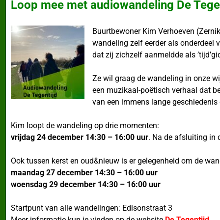
Loop mee met audiowandeling De Tegen
Buurtbewoner Kim Verhoeven (Zernikes
wandeling zelf eerder als onderdeel v
dat zij zichzelf aanmeldde als ’tijd’
Ze wil graag de wandeling in onze wijk
een muzikaal-poëtisch verhaal dat be
van een immens lange geschiedenis e
Kim loopt de wandeling op drie momenten:
vrijdag 24 december 14:30 – 16:00 uur
. Na de afsluiting in
Ook tussen kerst en oud&nieuw is er gelegenheid om de wand
maandag 27 december 14:30 – 16:00 uur
woensdag 29 december 14:30 – 16:00 uur
Startpunt van alle wandelingen: Edisonstraat 3
Meer informatie kun je vinden op de website
De Tegentijd