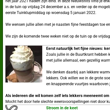
het jaar 2021 nadert zijn eind. In deze Nieuwsflits vind je enk
in de tuin op vrijdag 24 december a.s. en verder op de mog
eerste Tuinklupmiddag op woensdag 5 januari 2022.
We wensen jullie allen met je naasten fijne feestdagen toe 
We zijn de komende twee weken niet op de tuin op de vrijdag
Eerst natuurlijk het fijne nieuws: k
Zoals jullie in de Buurtkrant hebben
met jullie allemaal, een gezellig war
We denken daarbij aan lekkere warme k
lekkers. Ook willen we in de grote s
en knapperende vuurtjes waarboven j
Als iedereen die wil komen zelf iets lekkers meeneemt o
Mocht het door hele slechte weersvoorspellingen niet door k
Stroom in de keet