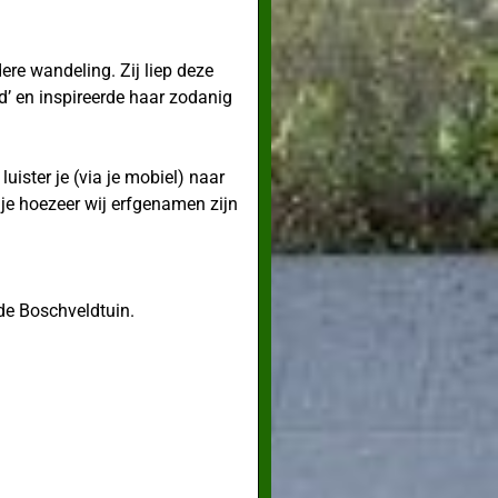
re wandeling. Zij liep deze
d’ en inspireerde haar zodanig
uister je (via je mobiel) naar
 je hoezeer wij erfgenamen zijn
 de Boschveldtuin.