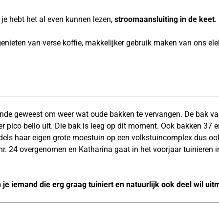
, je hebt het al even kunnen lezen,
stroomaansluiting in de keet
.
genieten van verse koffie, makkelijker gebruik maken van ons el
de geweest om weer wat oude bakken te vervangen. De bak van 
er pico bello uit. Die bak is leeg op dit moment. Ook bakken 37 
ddels haar eigen grote moestuin op een volkstuincomplex dus ook
r. 24 overgenomen en Katharina gaat in het voorjaar tuinieren in
e iemand die erg graag tuiniert en natuurlijk ook deel wil ui