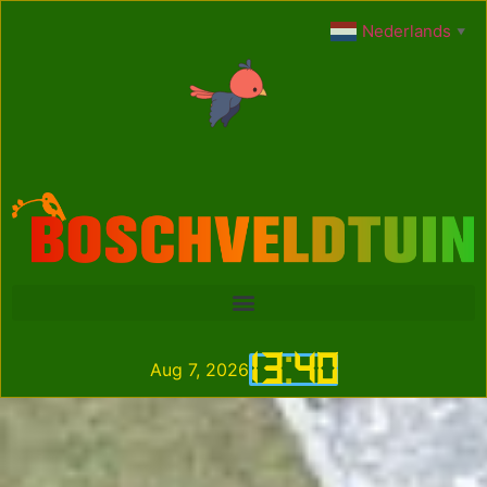
Nederlands
▼
13
:
41
Aug 7, 2026