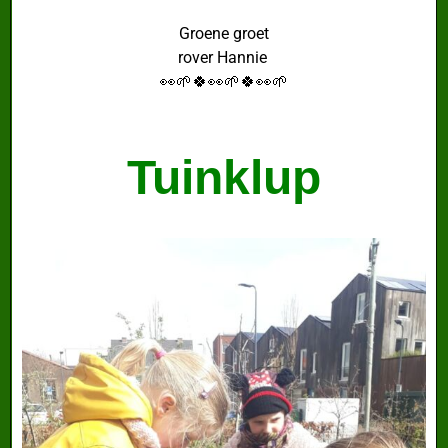
Groene groet
rover Hannie
👀🌱🍀👀🌱🍀👀🌱
Tuinklup