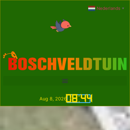
Nederlands
▼
08
:
44
Aug 8, 2026