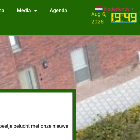
Nederlands
▼
na
Media
Agenda
Aug 6,
19
:
49
2026
n beetje belucht met onze nieuwe