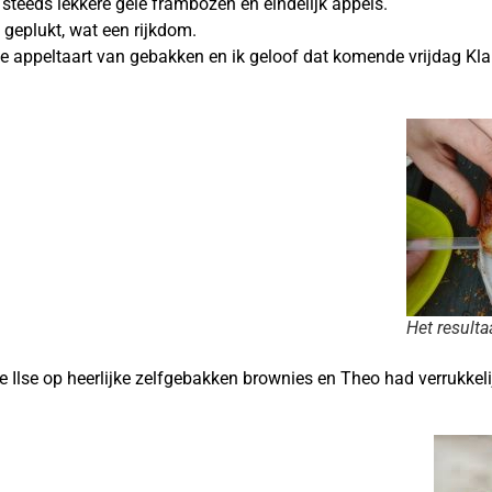
steeds lekkere gele frambozen en eindelijk appels.
 geplukt, wat een rijkdom.
e appeltaart van gebakken en ik geloof dat komende vrijdag Kla
Het result
rde Ilse op heerlijke zelfgebakken brownies en Theo had verrukke