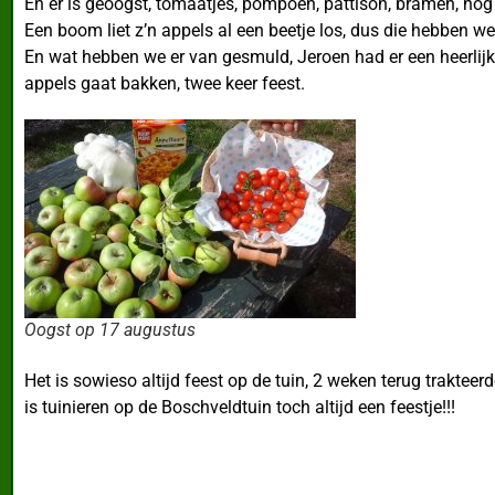
En er is geoogst, tomaatjes, pompoen, pattison, bramen, nog 
Een boom liet z’n appels al een beetje los, dus die hebben we
En wat hebben we er van gesmuld, Jeroen had er een heerlijk
appels gaat bakken, twee keer feest.
Oogst op 17 augustus
Het is sowieso altijd feest op de tuin, 2 weken terug traktee
is tuinieren op de Boschveldtuin toch altijd een feestje!!!