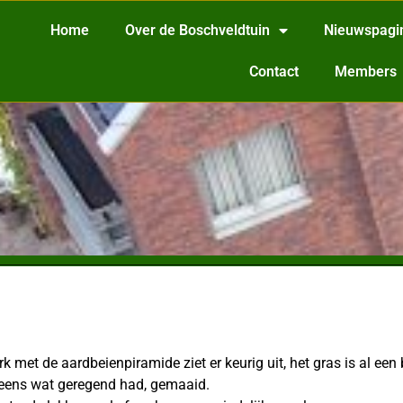
Home
Over de Boschveldtuin
Nieuwspagi
Contact
Members
rk met de aardbeienpiramide ziet er keurig uit, het gras is al ee
r eens wat geregend had, gemaaid.