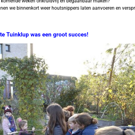
 de komende weken onkruidvrij en begaanbaar maken?
nnen we binnenkort weer houtsnippers laten aanvoeren en verspr
te Tuinklup was een groot succes!