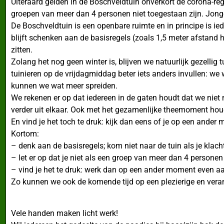
Uiteraard gelden in de Boschveldtuin onverkort de corona-reg
groepen van meer dan 4 personen niet toegestaan zijn. Jonge 
De Boschveldtuin is een openbare ruimte en in principe is ied
blijft schenken aan de basisregels (zoals 1,5 meter afstand
zitten.
Zolang het nog geen winter is, blijven we natuurlijk gezelli
tuinieren op de vrijdagmiddag beter iets anders invullen: w
kunnen we wat meer spreiden.
We rekenen er op dat iedereen in de gaten houdt dat we niet 
verder uit elkaar. Ook met het gezamenlijke theemoment hou
En vind je het toch te druk: kijk dan eens of je op een ander
Kortom:
– denk aan de basisregels; kom niet naar de tuin als je klac
– let er op dat je niet als een groep van meer dan 4 personen
– vind je het te druk: werk dan op een ander moment even a
Zo kunnen we ook de komende tijd op een plezierige en veran
Vele handen maken licht werk!