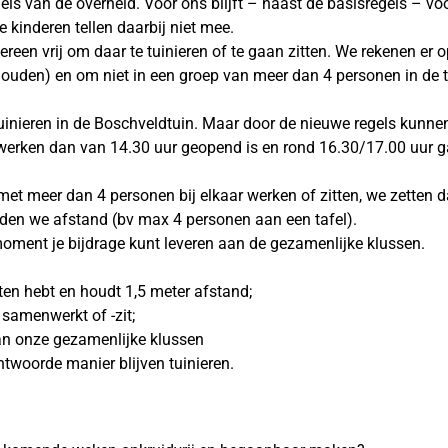
els van de overheid. Voor ons blijft – naast de basisregels – vo
kinderen tellen daarbij niet mee.
ereen vrij om daar te tuinieren of te gaan zitten. We rekenen er 
 houden) en om niet in een groep van meer dan 4 personen in de 
g tuinieren in de Boschveldtuin. Maar door de nieuwe regels kunn
e werken dan van 14.30 uur geopend is en rond 16.30/17.00 uur g
met meer dan 4 personen bij elkaar werken of zitten, we zetten 
den we afstand (bv max 4 personen aan een tafel).
 moment je bijdrage kunt leveren aan de gezamenlijke klussen.
hten hebt en houdt 1,5 meter afstand;
 samenwerkt of -zit;
an onze gezamenlijke klussen
twoorde manier blijven tuinieren.