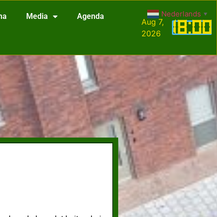
Nederlands
▼
na
Media
Agenda
Aug 7,
18
:
00
2026