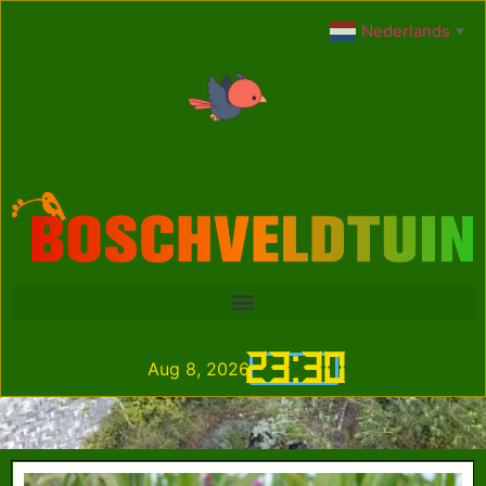
Nederlands
▼
23
:
30
Aug 8, 2026