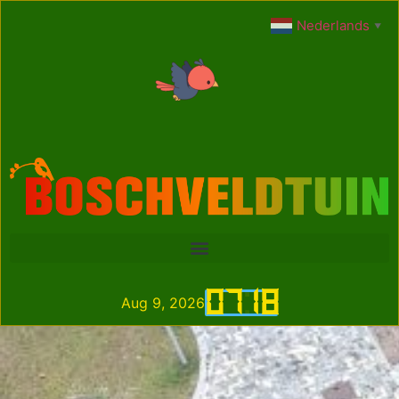
Nederlands
▼
07
:
18
Aug 9, 2026