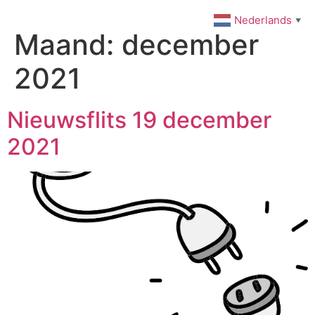
Ga
Nederlands
▼
naar
Maand:
december
de
inhoud
2021
Nieuwsflits 19 december
2021