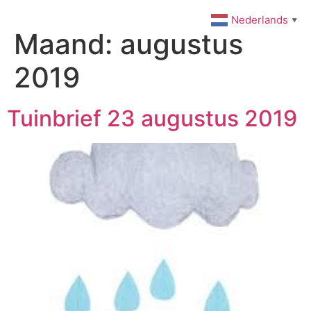
Ga
Nederlands
▼
naar
Maand:
augustus
de
inhoud
2019
Tuinbrief 23 augustus 2019