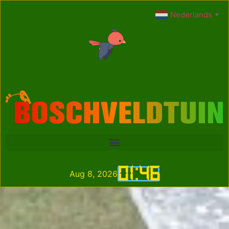
Nederlands
▼
01
:
46
Aug 8, 2026