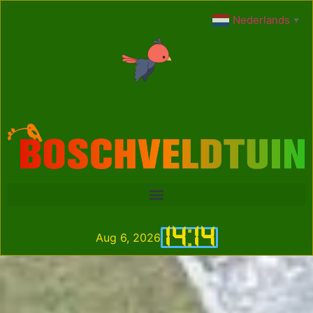
Nederlands
▼
14
:
14
Aug 6, 2026