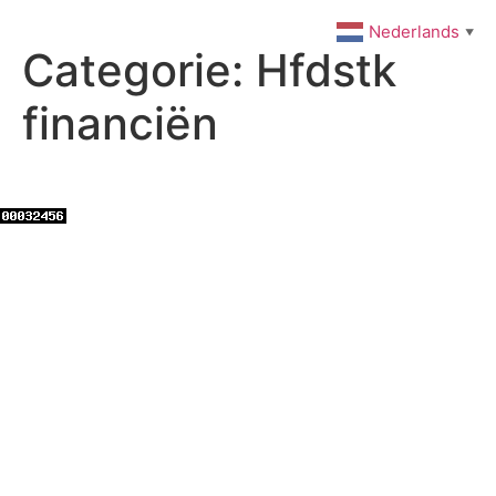
Ga
Nederlands
▼
naar
Categorie:
Hfdstk
de
inhoud
financiën